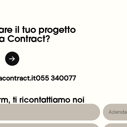
are il tuo progetto
a Contract?
contract.it
055 340077
rm, ti ricontattiamo noi
Azienda