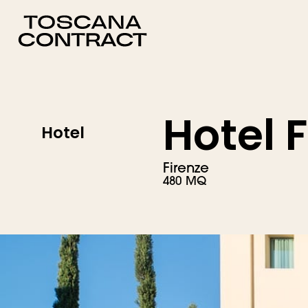
Vai
al
contenuto
Hotel 
Hotel
Firenze
480 MQ