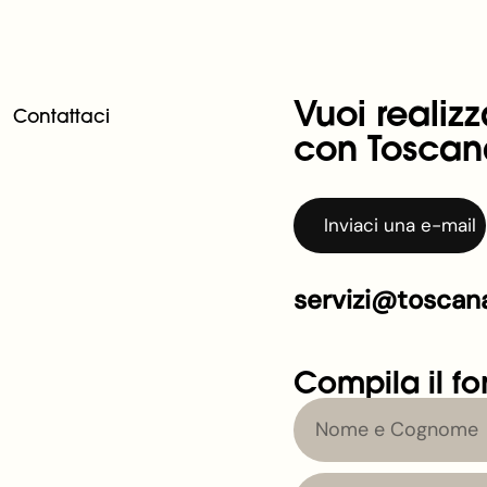
Vuoi realizz
Contattaci
con Toscan
Inviaci una e-mail
servizi@toscana
Compila il fo
Nome
e
Cognome