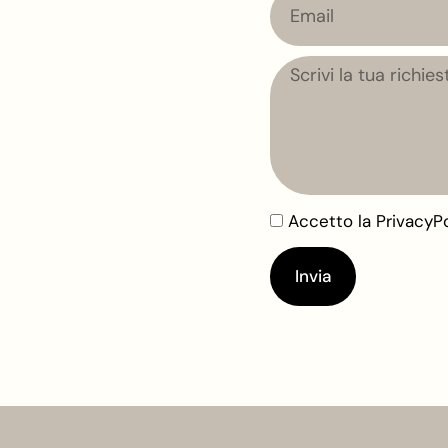
Email
Messaggio
Accetto la
PrivacyPo
Invia