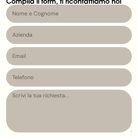
Compila il form, ti ricontattiamo noi
Nome
e
Cognome
Azienda
Email
Telefono
Messaggio