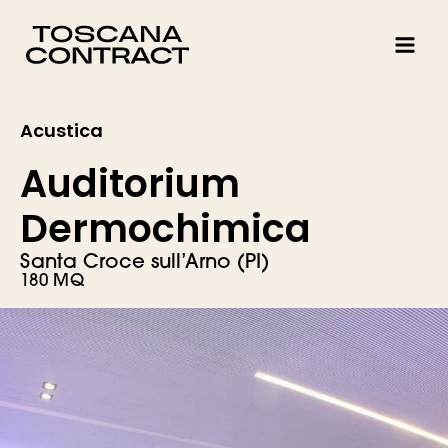
Vai
al
contenuto
Acustica
Auditorium
Dermochimica
Santa Croce sull’Arno (PI)
180 MQ